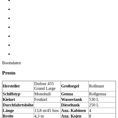
Bootsdaten
Presto
Dufour 455
Hersteller
Großsegel
Rollmast
Grand Large
Schiffstyp
Monohull
Genua
Rollgenua
Kielart
Festkiel
Wassertank
530 L
Durchfahrtshöhe
Dieseltank
250 L
Länge
13,8 m/45 fuss
Anz. Kabinen
4
Breite
4,3 m
Anz. Kojen
8