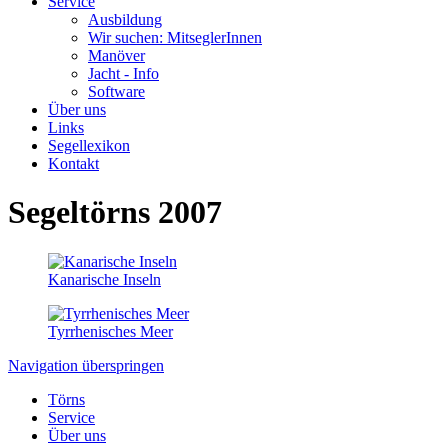
Service
Ausbildung
Wir suchen: MitseglerInnen
Manöver
Jacht - Info
Software
Über uns
Links
Segellexikon
Kontakt
Segeltörns 2007
Kanarische Inseln
Tyrrhenisches Meer
Navigation überspringen
Törns
Service
Über uns