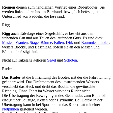
Riemen
dienen zum händischen Vortrieb eines Ruderbootes. Sie
werden links und rechts am Bordrand, beweglich befestigt, zum
Unterschied von Paddeln, die lose sind.
Rigg
Rigg
auch
Takelage
eines Segelschiff: es besteht aus dem
stehenden Gut und aus Teilen des laufenden Guts. Es sind dies:
Masten
,
Wanten
,
Stage
,
Bäume
,
Fallen
,
Dirk
und
Baumniederholer
;
weiters Blöcke, und Beschläge, sofern sie an den Masten und
Bäumen befestigt sind.
Nicht zur Takelage gehören
Segel
und
Schoten
.
Ruder
Das Ruder
ist die Einrichtung des Bootes, mit der die Fahrtrichtung
geändert wird. Das Drehmoment des umströmenden Wassers
verschiebt das Heck und dreht das Boot in die gewünschte
Richtung. Ohne Fahrt im Wasser wirkt das Ruder nicht.
Die Übertragung der Bewegungen des Steuerrades zum Ruderblatt
erfolgt über Seilzüge, Ketten oder Hydraulik. Bei Defekt in der
Übertragung kann in bei Sportbooten das Ruderblatt mit einer
Notpinnen
gesteuert werden.