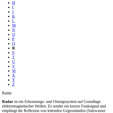
H
I
J
K
L
M
N
O
P
Q
R
S
T
U
V
W
X
Y
Z
Radar
Radar
ist ein Erkennungs- und Ortungssystem auf Grundlage
elektromagnetischer Wellen. Es sendet ein kurzes Funksignal und
empfängt die Reflexion von leitenden Gegenständen (Salzwasser