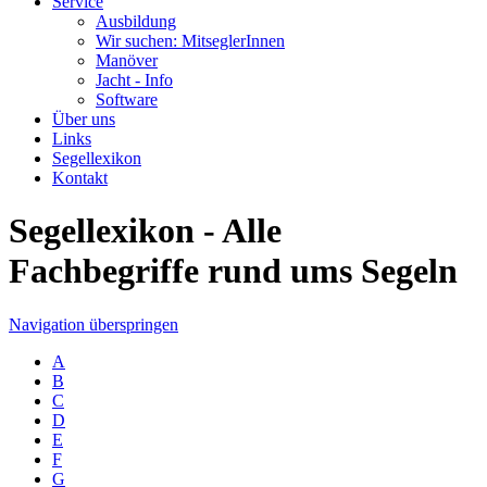
Service
Ausbildung
Wir suchen: MitseglerInnen
Manöver
Jacht - Info
Software
Über uns
Links
Segellexikon
Kontakt
Segellexikon - Alle
Fachbegriffe rund ums Segeln
Navigation überspringen
A
B
C
D
E
F
G