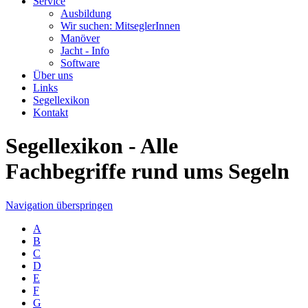
Service
Ausbildung
Wir suchen: MitseglerInnen
Manöver
Jacht - Info
Software
Über uns
Links
Segellexikon
Kontakt
Segellexikon - Alle
Fachbegriffe rund ums Segeln
Navigation überspringen
A
B
C
D
E
F
G