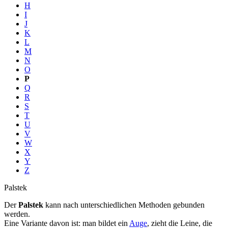
H
I
J
K
L
M
N
O
P
Q
R
S
T
U
V
W
X
Y
Z
Palstek
Der
Palstek
kann nach unterschiedlichen Methoden gebunden
werden.
Eine Variante davon ist: man bildet ein
Auge
, zieht die Leine, die