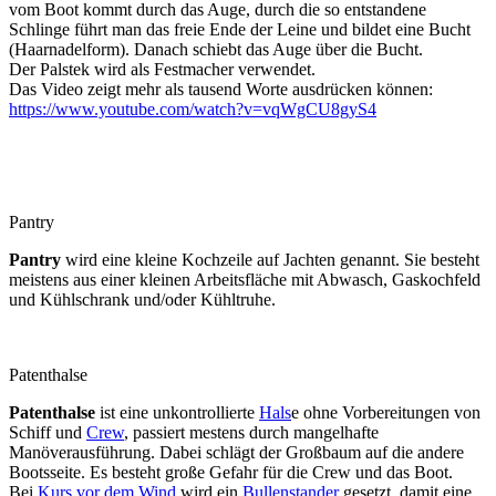
vom Boot kommt durch das Auge, durch die so entstandene
Schlinge führt man das freie Ende der Leine und bildet eine Bucht
(Haarnadelform). Danach schiebt das Auge über die Bucht.
Der Palstek wird als Festmacher verwendet.
Das Video zeigt mehr als tausend Worte ausdrücken können:
https://www.youtube.com/watch?v=vqWgCU8gyS4
Pantry
Pantry
wird eine kleine Kochzeile auf Jachten genannt. Sie besteht
meistens aus einer kleinen Arbeitsfläche mit Abwasch, Gaskochfeld
und Kühlschrank und/oder Kühltruhe.
Patenthalse
Patenthalse
ist eine unkontrollierte
Hals
e ohne Vorbereitungen von
Schiff und
Crew
, passiert mestens durch mangelhafte
Manöverausführung. Dabei schlägt der Großbaum auf die andere
Bootsseite. Es besteht große Gefahr für die Crew und das Boot.
Bei
Kurs vor dem Wind
wird ein
Bullenstander
gesetzt, damit eine